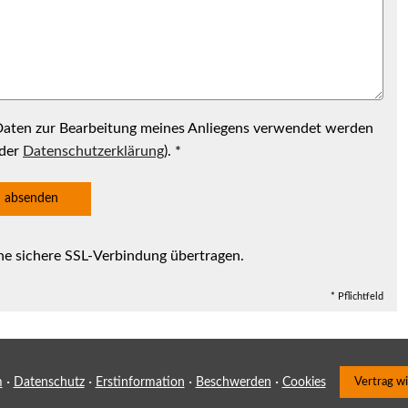
 Daten zur Bearbeitung meines Anliegens verwendet werden
 der
Datenschutzerklärung
). *
absenden
ne sichere SSL-Verbindung übertragen.
* Pflichtfeld
·
·
·
·
m
Datenschutz
Erstinformation
Beschwerden
Cookies
Vertrag w