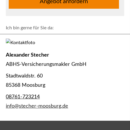
An­ge­bot an­for­dern
Ich bin gerne für Sie da:
Alexander Stecher
ABHS-Ver­sicherungs­makler GmbH
Stadtwaldstr. 60
85368 Moosburg
08761-723214
info@stecher-moosburg.de