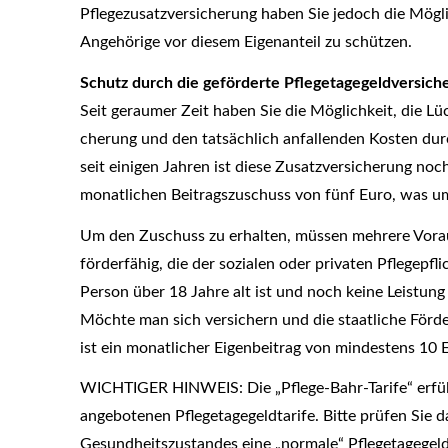
Pflegezusatzversicherung haben Sie jedoch die Möglic
Angehörige vor diesem Eigenanteil zu schützen.
Schutz durch die geförderte Pflegetagegeldversich
Seit geraumer Zeit haben Sie die Möglichkeit, die Lüc
che­rung und den tatsächlich anfallenden Kosten dur
seit einigen Jahren ist diese Zusatzversicherung noch
monatlichen Beitragszuschuss von fünf Euro, was um
Um den Zuschuss zu erhalten, müssen mehrere Vorauss
förderfähig, die der sozialen oder privaten Pflegepfl
Person über 18 Jahre alt ist und noch keine Leistung
Möchte man sich ver­sichern und die staatliche Förde
ist ein monatlicher Eigenbeitrag von mindestens 10 Eu
WICHTIGER HINWEIS: Die „Pflege-Bahr-Tarife“ erfül
angebotenen Pflegetagegeldtarife. Bitte prüfen Sie 
Gesundheitszustandes eine „normale“ Pflegetagegel