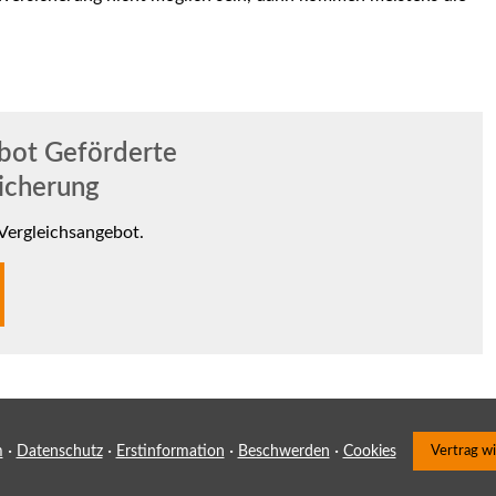
bot Geförderte
icherung
 Vergleichsangebot.
·
·
·
·
m
Datenschutz
Erstinformation
Beschwerden
Cookies
Vertrag w