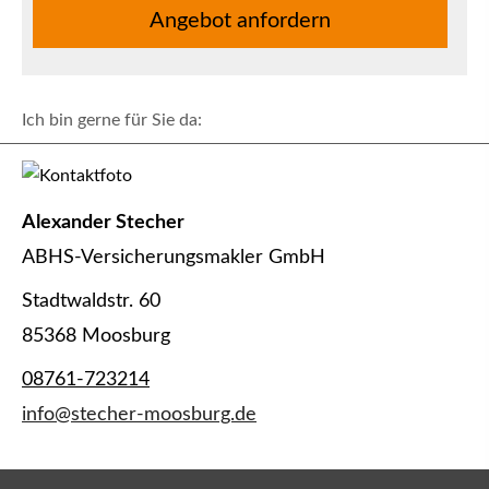
An­ge­bot an­for­dern
Ich bin gerne für Sie da:
Alexander Stecher
ABHS-Ver­sicherungs­makler GmbH
Stadtwaldstr. 60
85368 Moosburg
08761-723214
info@stecher-moosburg.de